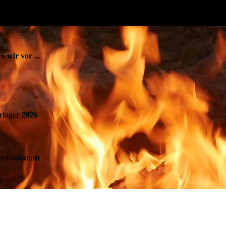
 wir vor ...
lager 2026
pektakulum
aktion September