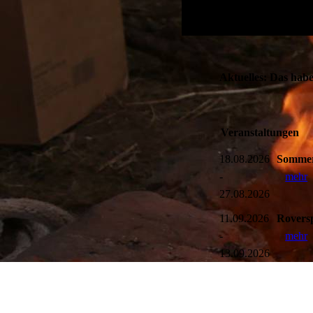
Aktuelles: Das haben
Veranstaltungen
18.08.2026
Sommer
-
mehr
27.08.2026
11.09.2026
Rovers
-
mehr
13.09.2026
26.09.2026
Monats
mehr